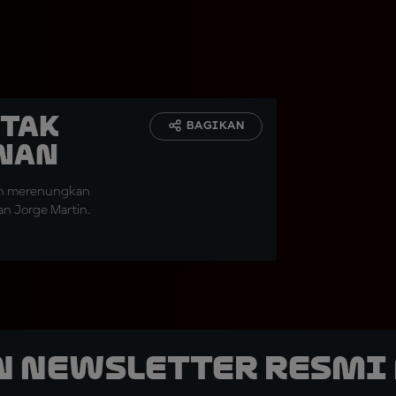
 Tak
BAGIKAN
nan
han merenungkan
n Jorge Martin.
n Newsletter Resmi 