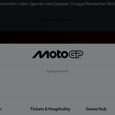
konten video, laporan hasil balapan, hingga Newsletter Moto
DAFTAR GRATIS
Sponsor Resmi
n
Tickets & Hospitality
Game Hub