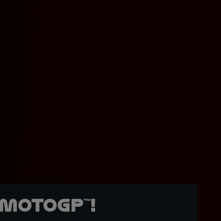
MotoGP™!