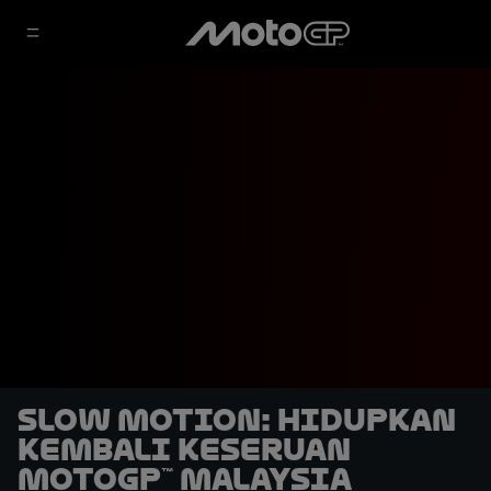
SLOW MOTION: Hidupkan
Kembali Keseruan
MotoGP™ Malaysia