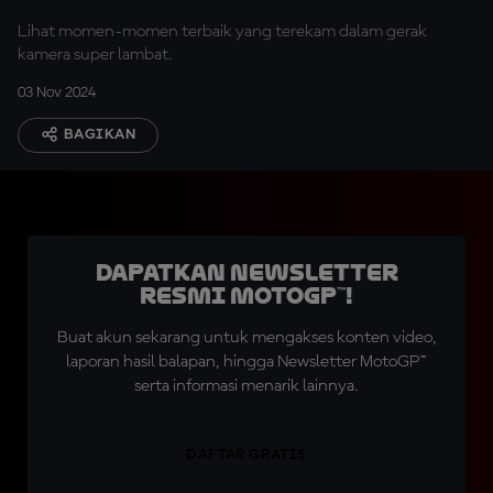
Lihat momen-momen terbaik yang terekam dalam gerak
kamera super lambat.
03 Nov 2024
BAGIKAN
Dapatkan Newsletter
Resmi MotoGP™!
Buat akun sekarang untuk mengakses konten video,
laporan hasil balapan, hingga Newsletter MotoGP™
serta informasi menarik lainnya.
DAFTAR GRATIS