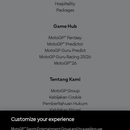
Hospitality
Packages
Game Hub
MotoGP™ Fantasy
MotoGP™ Predictor
MotoGP Guru Predict
MotoGP Guru Racing 25/26
MotoGP™26
Tentang Kami
MotoGP Group
Kebijakan Cookie
Pemberitahuan Hukum
Kebijakan Privasi
Kebijakan Pembelian
Customize your experience
MotoGP™ Sports Entertainment Group and its suppliers use