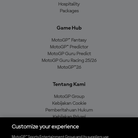
Hospitality
Packages
Game Hub
MotoGP™ Fantasy
MotoGP™ Predictor
MotoGP Guru Predict
MotoGP Guru Racing 25/26
MotoGP™26
Tentang Kami
MotoGP Group
Kebijakan Cookie
Pemberitahuan Hukum
Kebijakan Privasi
Kebijakan Pembelian
Customize your experience
MotoGP™ Sports Entertainment Group and its suppliers use