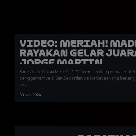
VIDEO: Meriah! Mad
Rayakan Gelar Juar
Jorge Martin
Sang Juara Dunia MotoGP™ 2024 melakukan perayaan titel
penggemarnya di San Sebastian de los Reyes yang berlan
sorai.
30 Nov 2024