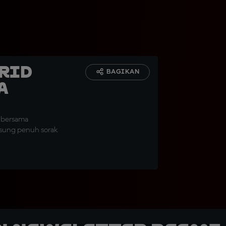
rid
BAGIKAN
a
 bersama
gsung penuh sorak