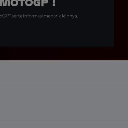
MotoGP™!
GP™ serta informasi menarik lainnya.