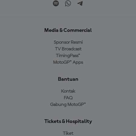
Media & Commercial
Sponsor Resmi
TV Broadcast
TimingPass™
MotoGP™ Apps
Bantuan
Kontak
FAQ
Gabung MotoGP™
Tickets & Hospitality
Tiket