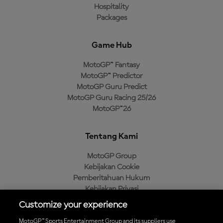
Hospitality
Packages
Game Hub
MotoGP™ Fantasy
MotoGP™ Predictor
MotoGP Guru Predict
MotoGP Guru Racing 25/26
MotoGP™26
Tentang Kami
MotoGP Group
Kebijakan Cookie
Pemberitahuan Hukum
Kebijakan Privasi
Kebijakan Pembelian
Customize your experience
MotoGP™ Sports Entertainment Group and its suppliers use