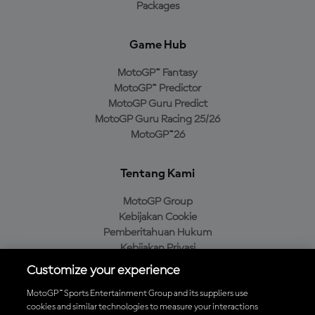
Packages
Game Hub
MotoGP™ Fantasy
MotoGP™ Predictor
MotoGP Guru Predict
MotoGP Guru Racing 25/26
MotoGP™26
Tentang Kami
MotoGP Group
Kebijakan Cookie
Pemberitahuan Hukum
Kebijakan Privasi
Kebijakan Pembelian
Customize your experience
MotoGP™ Sports Entertainment Group and its suppliers use
cookies and similar technologies to measure your interactions