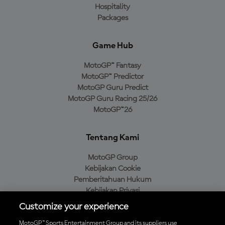
Hospitality
Packages
Game Hub
MotoGP™ Fantasy
MotoGP™ Predictor
MotoGP Guru Predict
MotoGP Guru Racing 25/26
MotoGP™26
Tentang Kami
MotoGP Group
Kebijakan Cookie
Pemberitahuan Hukum
Kebijakan Privasi
Kebijakan Pembelian
Customize your experience
MotoGP™ Sports Entertainment Group and its suppliers use