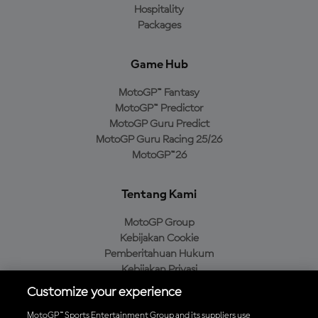
Hospitality
Packages
Game Hub
MotoGP™ Fantasy
MotoGP™ Predictor
MotoGP Guru Predict
MotoGP Guru Racing 25/26
MotoGP™26
Tentang Kami
MotoGP Group
Kebijakan Cookie
Pemberitahuan Hukum
Kebijakan Privasi
Kebijakan Pembelian
Customize your experience
MotoGP™ Sports Entertainment Group and its suppliers use