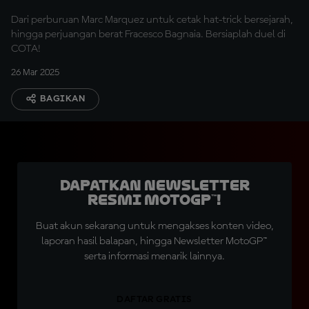
Dari perburuan Marc Marquez untuk cetak hat-trick bersejarah,
hingga perjuangan berat Fracesco Bagnaia. Bersiaplah duel di
COTA!
26 Mar 2025
BAGIKAN
Dapatkan Newsletter
Resmi MotoGP™!
Buat akun sekarang untuk mengakses konten video,
laporan hasil balapan, hingga Newsletter MotoGP™
serta informasi menarik lainnya.
DAFTAR GRATIS