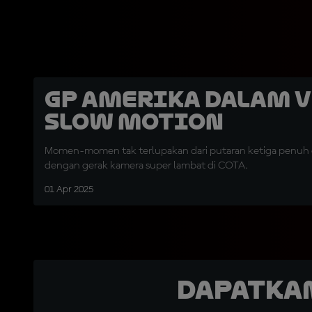
GP Amerika dalam 
Slow Motion
Momen-momen tak terlupakan dari putaran ketiga penuh
dengan gerak kamera super lambat di COTA.
01 Apr 2025
Dapatka