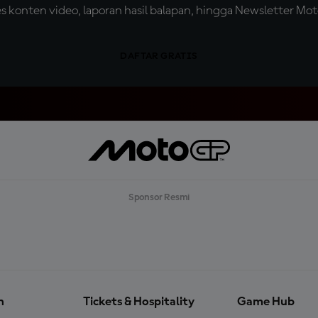
konten video, laporan hasil balapan, hingga Newsletter Moto
DAFTAR GRATIS
Sponsor Resmi
n
Tickets & Hospitality
Game Hub