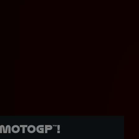
MotoGP™!