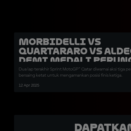
Morbidelli vs
Quartararo vs Ald
demi Medali Perun
Dua lap terakhir Sprint MotoGP™ Qatar diwarnai aksi tiga 
bersaing ketat untuk mengamankan posisi finis ketiga.
12 Apr 2025
Dapatka