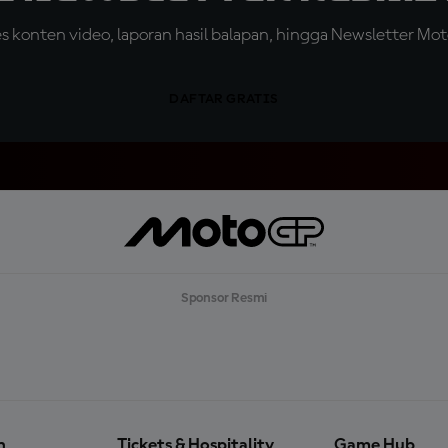
konten video, laporan hasil balapan, hingga Newsletter Moto
DAFTAR GRATIS
Sponsor Resmi
n
Tickets & Hospitality
Game Hub