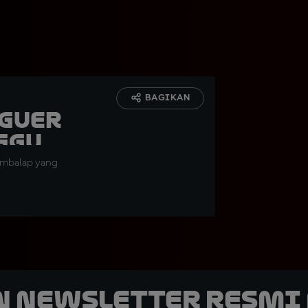
BAGIKAN
eguer
ggu
pembalap yang
n Newsletter Resmi 