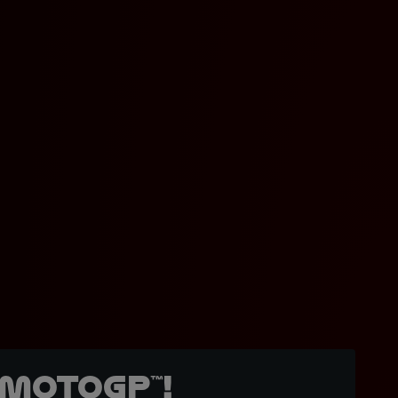
MotoGP™!