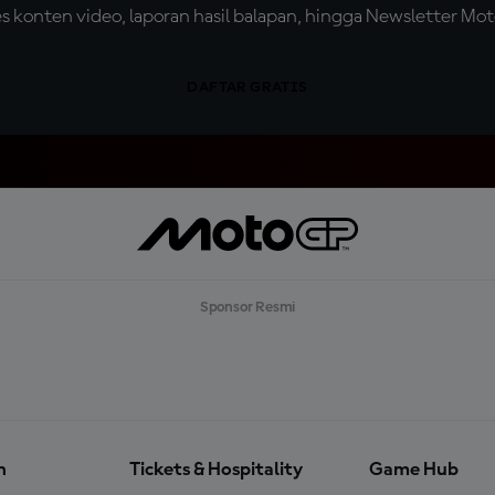
konten video, laporan hasil balapan, hingga Newsletter Moto
DAFTAR GRATIS
Sponsor Resmi
n
Tickets & Hospitality
Game Hub