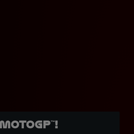
MotoGP™!