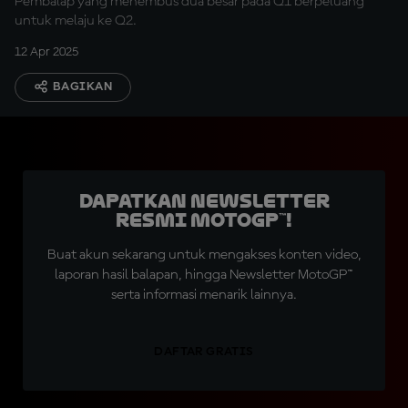
Pembalap yang menembus dua besar pada Q1 berpeluang
untuk melaju ke Q2.
12 Apr 2025
BAGIKAN
Dapatkan Newsletter
Resmi MotoGP™!
Buat akun sekarang untuk mengakses konten video,
laporan hasil balapan, hingga Newsletter MotoGP™
serta informasi menarik lainnya.
DAFTAR GRATIS