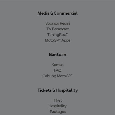
Media & Commercial
Sponsor Resmi
TV Broadcast
TimingPass™
MotoGP™ Apps
Bantuan
Kontak
FAQ
Gabung MotoGP™
Tickets & Hospitality
Tiket
Hospitality
Packages