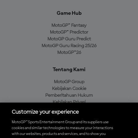
Game Hub
MotoGP™ Fantasy
MotoGP™ Predictor
MotoGP Guru Predict
MotoGP Guru Racing 25/26
MotoGP™26
Tentang Kami
MotoGP Group
Kebijakan Cookie
Pemberitahuan Hukum
Kebijakan Privasi
Kebijakan Pembelian
Customize your experience
MotoGP™ Sports Entertainment Group and its suppliers use
cookies and similar technologies to measure your interactions
with our websites, products and services, and to show you
Unduh Aplikasi Resmi MotoGP™