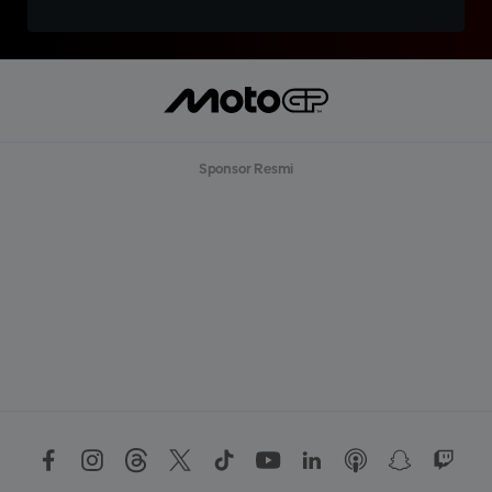
Sponsor Resmi