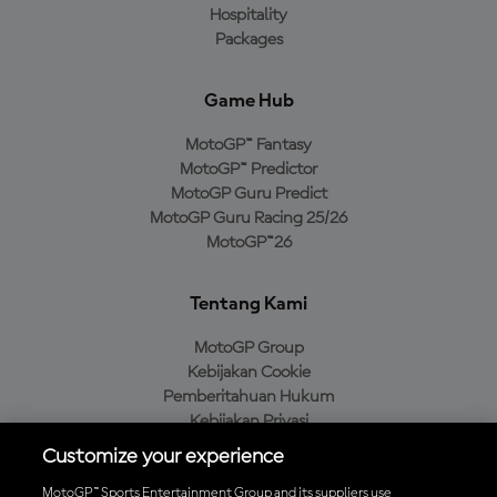
Hospitality
Packages
Game Hub
MotoGP™ Fantasy
MotoGP™ Predictor
MotoGP Guru Predict
MotoGP Guru Racing 25/26
MotoGP™26
Tentang Kami
MotoGP Group
Kebijakan Cookie
Pemberitahuan Hukum
Kebijakan Privasi
Kebijakan Pembelian
Customize your experience
MotoGP™ Sports Entertainment Group and its suppliers use