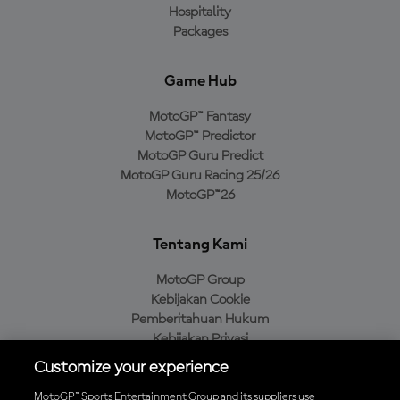
Hospitality
Packages
Game Hub
MotoGP™ Fantasy
MotoGP™ Predictor
MotoGP Guru Predict
MotoGP Guru Racing 25/26
MotoGP™26
Tentang Kami
MotoGP Group
Kebijakan Cookie
Pemberitahuan Hukum
Kebijakan Privasi
Kebijakan Pembelian
Customize your experience
MotoGP™ Sports Entertainment Group and its suppliers use