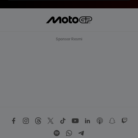
Sponsor Resmi