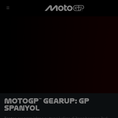
MotoGP™ GearUP: GP
Spanyol