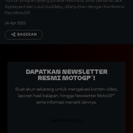
Tonton program jelang putaran kelima di Jerez bersama Jack
Appleyard dan Louis Suddaby, dilanjutkan dengan Konferensi
Pers MotoGP.
24 Apr 2025
BAGIKAN
Dapatkan Newsletter
Resmi MotoGP™!
Buat akun sekarang untuk mengakses konten video,
laporan hasil balapan, hingga Newsletter MotoGP™
serta informasi menarik lainnya.
DAFTAR GRATIS