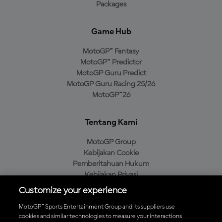
Packages
Game Hub
MotoGP™ Fantasy
MotoGP™ Predictor
MotoGP Guru Predict
MotoGP Guru Racing 25/26
MotoGP™26
Tentang Kami
MotoGP Group
Kebijakan Cookie
Pemberitahuan Hukum
Kebijakan Privasi
Kebijakan Pembelian
Customize your experience
MotoGP™ Sports Entertainment Group and its suppliers use
cookies and similar technologies to measure your interactions