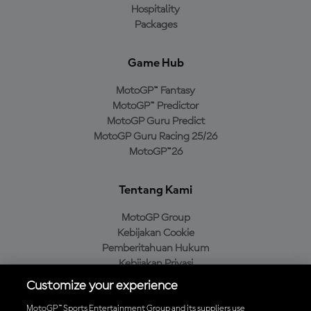
Hospitality
Packages
Game Hub
MotoGP™ Fantasy
MotoGP™ Predictor
MotoGP Guru Predict
MotoGP Guru Racing 25/26
MotoGP™26
Tentang Kami
MotoGP Group
Kebijakan Cookie
Pemberitahuan Hukum
Kebijakan Privasi
Kebijakan Pembelian
Customize your experience
MotoGP™ Sports Entertainment Group and its suppliers use