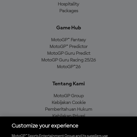
Hospitality
Packages
Game Hub
MotoGP™ Fantasy
MotoGP™ Predictor
MotoGP Guru Predict
MotoGP Guru Racing 25/26
MotoGP™26
Tentang Kami
MotoGP Group
Kebijakan Cookie
Pemberitahuan Hukum
Kebijakan Privasi
Kebijakan Pembelian
Customize your experience
MotoGP™ Sports Entertainment Group and its suppliers use