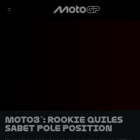
Moto3™: Rookie Quiles
Sabet Pole Position