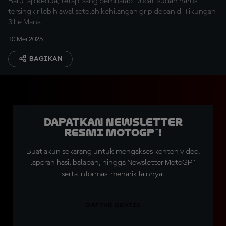
Baru lap kedua, tetapi sang pembalap Ducati sudah harus
tersingkir lebih awal setelah kehilangan grip depan di Tikungan
3 Le Mans.
10 Mei 2025
BAGIKAN
Dapatkan Newsletter
Resmi MotoGP™!
Buat akun sekarang untuk mengakses konten video,
laporan hasil balapan, hingga Newsletter MotoGP™
serta informasi menarik lainnya.
DAFTAR GRATIS