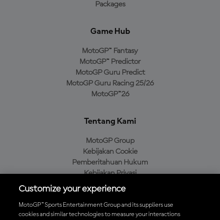
Packages
Game Hub
MotoGP™ Fantasy
MotoGP™ Predictor
MotoGP Guru Predict
MotoGP Guru Racing 25/26
MotoGP™26
Tentang Kami
MotoGP Group
Kebijakan Cookie
Pemberitahuan Hukum
Kebijakan Privasi
Kebijakan Pembelian
Customize your experience
MotoGP™ Sports Entertainment Group and its suppliers use
cookies and similar technologies to measure your interactions