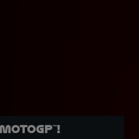
MotoGP™!