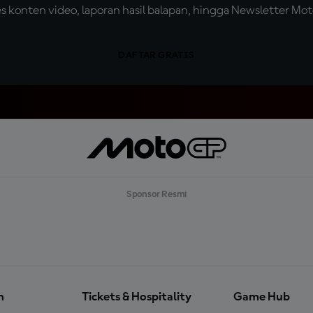
konten video, laporan hasil balapan, hingga Newsletter Moto
DAFTAR GRATIS
Sponsor Resmi
n
Tickets & Hospitality
Game Hub