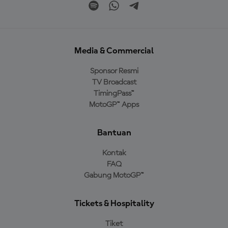
Media & Commercial
Sponsor Resmi
TV Broadcast
TimingPass™
MotoGP™ Apps
Bantuan
Kontak
FAQ
Gabung MotoGP™
Tickets & Hospitality
Tiket