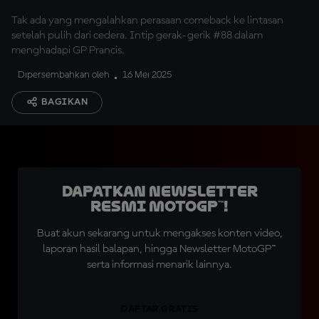
Tak ada yang mengalahkan perasaan comeback ke lintasan
setelah pulih dari cedera. Intip gerak-gerik #88 dalam
menghadapi GP Prancis.
Dipersembahkan oleh
16 Mei 2025
BAGIKAN
Dapatkan Newsletter
Resmi MotoGP™!
Buat akun sekarang untuk mengakses konten video,
laporan hasil balapan, hingga Newsletter MotoGP™
serta informasi menarik lainnya.
DAFTAR GRATIS