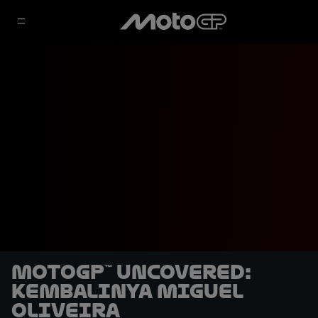
MotoGP™ Uncovered:
Kembalinya Miguel
Oliveira