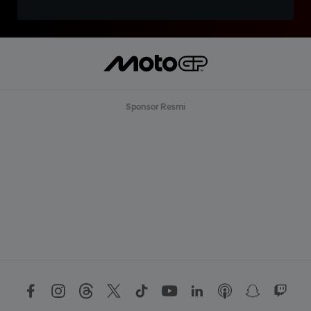
Sponsor Resmi