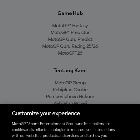
Game Hub
MotoGP™ Fantasy
MotoGP™ Predictor
MotoGP Guru Predict
MotoGP Guru Racing 25/26
MotoGP™26
Tentang Kami
MotoGP Group
Kebijakan Cookie
Pemberitahuan Hukum
Kebijakan Privasi
Kebijakan Pembelian
Customize your experience
MotoGP™ Sports Entertainment Group and its suppliers use
cookies and similar technologies to measure your interactions
with our websites, products and services, and to show you
Unduh Aplikasi Resmi MotoGP™