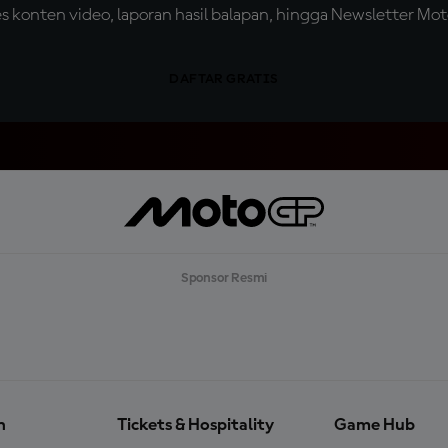
konten video, laporan hasil balapan, hingga Newsletter Moto
DAFTAR GRATIS
Sponsor Resmi
n
Tickets & Hospitality
Game Hub