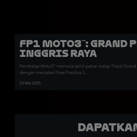
FP1 Moto3™: Grand 
Inggris Raya
Pembalap Moto3™ memulai akhir pekan balap Tissot Grand P
dengan menjalani Free Practice 1.
23 Mei 2025
Dapatka