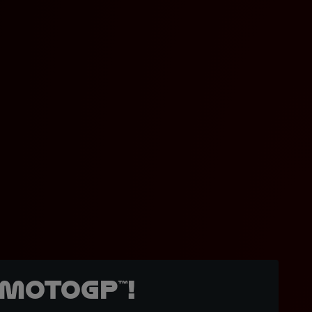
MotoGP™!