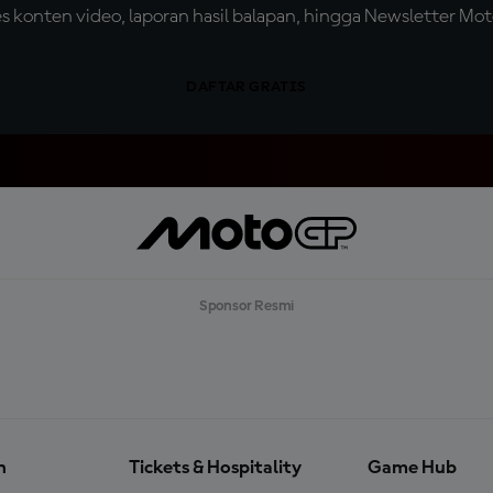
konten video, laporan hasil balapan, hingga Newsletter Moto
DAFTAR GRATIS
Sponsor Resmi
n
Tickets & Hospitality
Game Hub