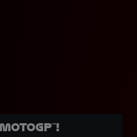
MotoGP™!