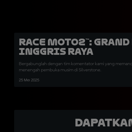
Race Moto2™: Grand
Inggris Raya
Bergabunglah dengan tim komentator kami yang memandu
menengah pembuka musim di Silverstone.
25 Mei 2025
Dapatka