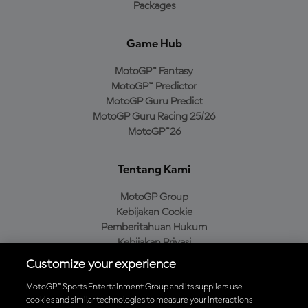
Packages
Game Hub
MotoGP™ Fantasy
MotoGP™ Predictor
MotoGP Guru Predict
MotoGP Guru Racing 25/26
MotoGP™26
Tentang Kami
MotoGP Group
Kebijakan Cookie
Pemberitahuan Hukum
Kebijakan Privasi
Kebijakan Pembelian
Customize your experience
MotoGP™ Sports Entertainment Group and its suppliers use
cookies and similar technologies to measure your interactions