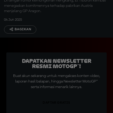
Di tengah rumor kemungkinan hengkang, El Tiburon kembali
menegaskan komitmennya terhadap pabrikan Austria
menjelang GP Aragon.
04 Jun 2025
BAGIKAN
Dapatkan Newsletter
Resmi MotoGP™!
Buat akun sekarang untuk mengakses konten video,
laporan hasil balapan, hingga Newsletter MotoGP™
serta informasi menarik lainnya.
DAFTAR GRATIS