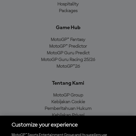
Hospitality
Packages
Game Hub
MotoGP™ Fantasy
MotoGP™ Predictor
MotoGP Guru Predict
MotoGP Guru Racing 25/26
MotoGP™26
Tentang Kami
MotoGP Group
Kebijakan Cookie
Pemberitahuan Hukum
Kebijakan Privasi
Kebijakan Pembelian
Customize your experience
MotoGP™ Sports Entertainment Group and its suppliers use