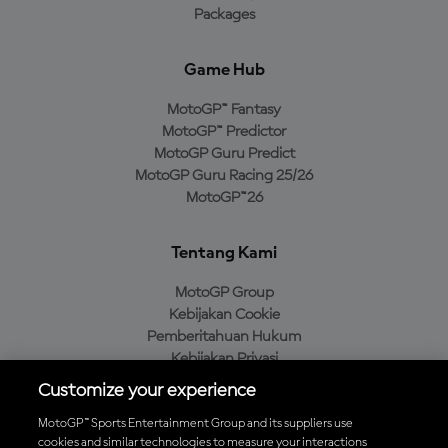
Packages
Game Hub
MotoGP™ Fantasy
MotoGP™ Predictor
MotoGP Guru Predict
MotoGP Guru Racing 25/26
MotoGP™26
Tentang Kami
MotoGP Group
Kebijakan Cookie
Pemberitahuan Hukum
Kebijakan Privasi
Kebijakan Pembelian
Customize your experience
MotoGP™ Sports Entertainment Group and its suppliers use
cookies and similar technologies to measure your interactions