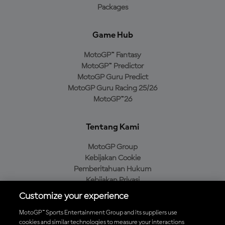
Packages
Game Hub
MotoGP™ Fantasy
MotoGP™ Predictor
MotoGP Guru Predict
MotoGP Guru Racing 25/26
MotoGP™26
Tentang Kami
MotoGP Group
Kebijakan Cookie
Pemberitahuan Hukum
Kebijakan Privasi
Kebijakan Pembelian
Customize your experience
MotoGP™ Sports Entertainment Group and its suppliers use
cookies and similar technologies to measure your interactions