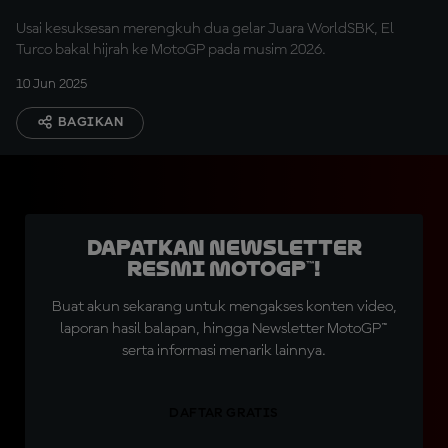
Usai kesuksesan merengkuh dua gelar Juara WorldSBK, El
Turco bakal hijrah ke MotoGP pada musim 2026.
10 Jun 2025
BAGIKAN
Dapatkan Newsletter
Resmi MotoGP™!
Buat akun sekarang untuk mengakses konten video,
laporan hasil balapan, hingga Newsletter MotoGP™
serta informasi menarik lainnya.
DAFTAR GRATIS