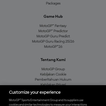
Packages
Game Hub
MotoGP™ Fantasy
MotoGP™ Predictor
MotoGP Guru Predict
MotoGP Guru Racing 25/26
MotoGP™26
Tentang Kami
MotoGP Group
Kebijakan Cookie
Pemberitahuan Hukum
Kebijakan Privasi
Kebijakan Pembelian
Customize your experience
MotoGP™ Sports Entertainment Group and its suppliers use
cookies and similar technologies to measure your interactions