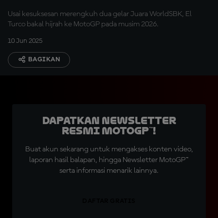
Usai kesuksesan merengkuh dua gelar Juara WorldSBK, El
Turco bakal hijrah ke MotoGP pada musim 2026.
10 Jun 2025
BAGIKAN
Dapatkan Newsletter
Resmi MotoGP™!
Buat akun sekarang untuk mengakses konten video,
laporan hasil balapan, hingga Newsletter MotoGP™
serta informasi menarik lainnya.
DAFTAR GRATIS