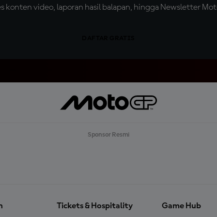
konten video, laporan hasil balapan, hingga Newsletter Moto
DAFTAR GRATIS
Sponsor Resmi
n
Tickets & Hospitality
Game Hub