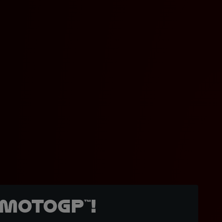
MotoGP™!