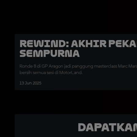
REWIND: Akhir Pek
Sempurna
Ronde 8 di GP Aragon jadi panggung masterclass Marc Ma
bersih semua sesi di MotorLand.
13 Jun 2025
Dapatka