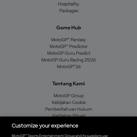
Hospitality
Packages
Game Hub
MotoGP™ Fantasy
MotoGP™ Predictor
MotoGP Guru Predict
MotoGP Guru Racing 25/26
MotoGP™26
Tentang Kami
MotoGP Group
Kebijakan Cookie
Pemberitahuan Hukum
Kebijakan Privasi
Kebijakan Pembelian
Customize your experience
MotoGP™ Sports Entertainment Group and its suppliers use