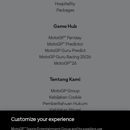
Hospitality
Packages
Game Hub
MotoGP™ Fantasy
MotoGP™ Predictor
MotoGP Guru Predict
MotoGP Guru Racing 25/26
MotoGP™26
Tentang Kami
MotoGP Group
Kebijakan Cookie
Pemberitahuan Hukum
Kebijakan Privasi
Kebijakan Pembelian
Customize your experience
MotoGP™ Sports Entertainment Group and its suppliers use