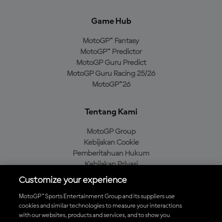
Game Hub
MotoGP™ Fantasy
MotoGP™ Predictor
MotoGP Guru Predict
MotoGP Guru Racing 25/26
MotoGP™26
Tentang Kami
MotoGP Group
Kebijakan Cookie
Pemberitahuan Hukum
Kebijakan Privasi
Kebijakan Pembelian
Customize your experience
MotoGP™ Sports Entertainment Group and its suppliers use
cookies and similar technologies to measure your interactions
with our websites, products and services, and to show you
Unduh Aplikasi Resmi MotoGP™