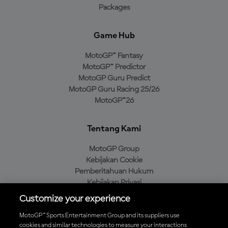
Packages
Game Hub
MotoGP™ Fantasy
MotoGP™ Predictor
MotoGP Guru Predict
MotoGP Guru Racing 25/26
MotoGP™26
Tentang Kami
MotoGP Group
Kebijakan Cookie
Pemberitahuan Hukum
Kebijakan Privasi
Kebijakan Pembelian
Customize your experience
MotoGP™ Sports Entertainment Group and its suppliers use
cookies and similar technologies to measure your interactions