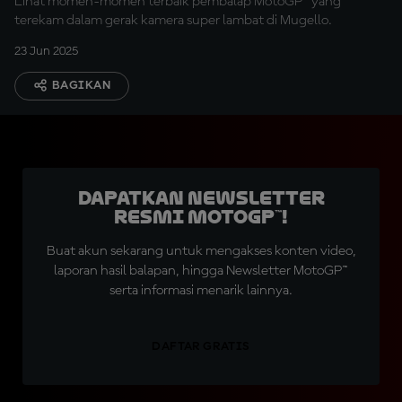
Lihat momen-momen terbaik pembalap MotoGP™ yang
terekam dalam gerak kamera super lambat di Mugello.
23 Jun 2025
BAGIKAN
Dapatkan Newsletter
Resmi MotoGP™!
Buat akun sekarang untuk mengakses konten video,
laporan hasil balapan, hingga Newsletter MotoGP™
serta informasi menarik lainnya.
DAFTAR GRATIS