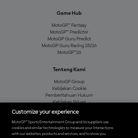
Game Hub
MotoGP™ Fantasy
MotoGP™ Predictor
MotoGP Guru Predict
MotoGP Guru Racing 25/26
MotoGP™26
Tentang Kami
MotoGP Group
Kebijakan Cookie
Pemberitahuan Hukum
Kebijakan Privasi
Kebijakan Pembelian
Customize your experience
MotoGP™ Sports Entertainment Group and its suppliers use
cookies and similar technologies to measure your interactions
with our websites, products and services, and to show you
Unduh Aplikasi Resmi MotoGP™