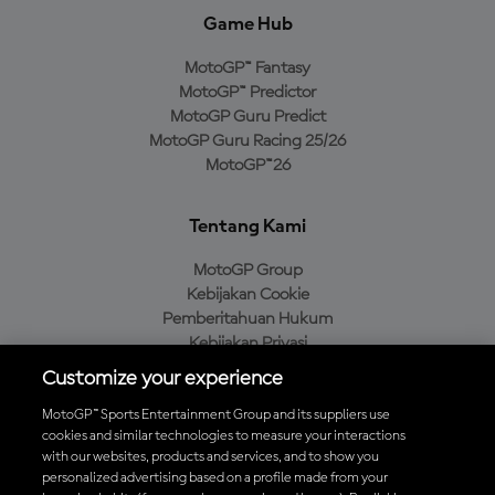
Game Hub
MotoGP™ Fantasy
MotoGP™ Predictor
MotoGP Guru Predict
MotoGP Guru Racing 25/26
MotoGP™26
Tentang Kami
MotoGP Group
Kebijakan Cookie
Pemberitahuan Hukum
Kebijakan Privasi
Kebijakan Pembelian
Customize your experience
MotoGP™ Sports Entertainment Group and its suppliers use
cookies and similar technologies to measure your interactions
with our websites, products and services, and to show you
Unduh Aplikasi Resmi MotoGP™
personalized advertising based on a profile made from your