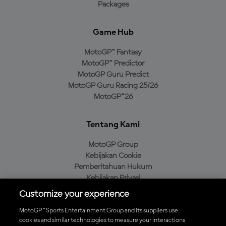
Packages
Game Hub
MotoGP™ Fantasy
MotoGP™ Predictor
MotoGP Guru Predict
MotoGP Guru Racing 25/26
MotoGP™26
Tentang Kami
MotoGP Group
Kebijakan Cookie
Pemberitahuan Hukum
Kebijakan Privasi
Kebijakan Pembelian
Customize your experience
MotoGP™ Sports Entertainment Group and its suppliers use
cookies and similar technologies to measure your interactions