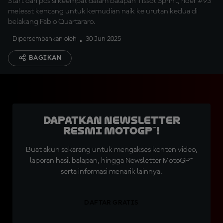
Start dari posisi keempat dalam balapan Tissot Sprint, rider #93
melesat kencang untuk kemudian naik ke urutan kedua di
belakang Fabio Quartararo.
Dipersembahkan oleh
30 Jun 2025
BAGIKAN
Dapatkan Newsletter
Resmi MotoGP™!
Buat akun sekarang untuk mengakses konten video,
laporan hasil balapan, hingga Newsletter MotoGP™
serta informasi menarik lainnya.
DAFTAR GRATIS