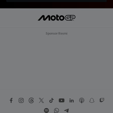
Sponsor Resmi