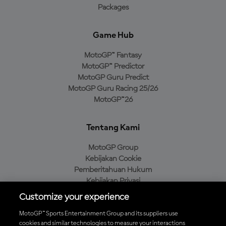
Packages
Game Hub
MotoGP™ Fantasy
MotoGP™ Predictor
MotoGP Guru Predict
MotoGP Guru Racing 25/26
MotoGP™26
Tentang Kami
MotoGP Group
Kebijakan Cookie
Pemberitahuan Hukum
Kebijakan Privasi
Kebijakan Pembelian
Customize your experience
MotoGP™ Sports Entertainment Group and its suppliers use
cookies and similar technologies to measure your interactions