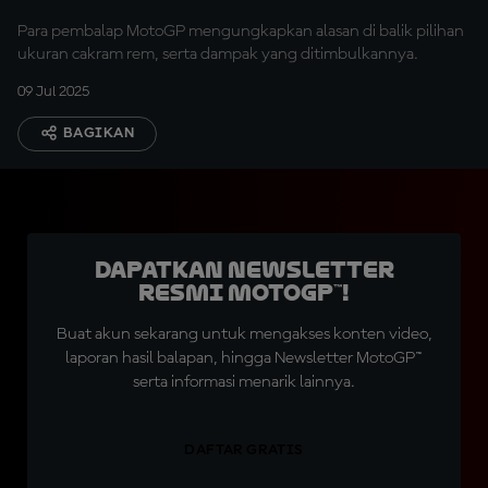
Para pembalap MotoGP mengungkapkan alasan di balik pilihan
ukuran cakram rem, serta dampak yang ditimbulkannya.
09 Jul 2025
BAGIKAN
Dapatkan Newsletter
Resmi MotoGP™!
Buat akun sekarang untuk mengakses konten video,
laporan hasil balapan, hingga Newsletter MotoGP™
serta informasi menarik lainnya.
DAFTAR GRATIS