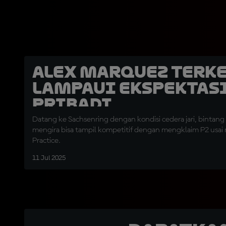
Alex Marquez Terk
Lampaui Ekspektas
Pribadi
Datang ke Sachsenring dengan kondisi cedera jari, bintang G
mengira bisa tampil kompetitif dengan mengklaim P2 usai
Practice.
11 Jul 2025