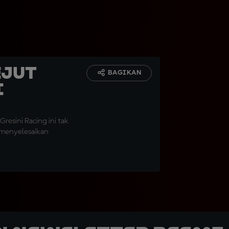
ejut
BAGIKAN
i
resini Racing ini tak
 menyelesaikan