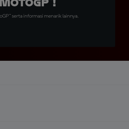
MotoGP™!
GP™ serta informasi menarik lainnya.