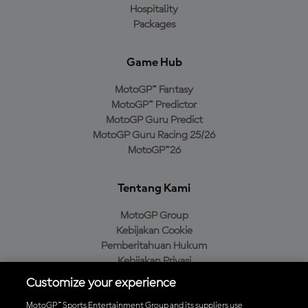
Hospitality
Packages
Game Hub
MotoGP™ Fantasy
MotoGP™ Predictor
MotoGP Guru Predict
MotoGP Guru Racing 25/26
MotoGP™26
Tentang Kami
MotoGP Group
Kebijakan Cookie
Pemberitahuan Hukum
Kebijakan Privasi
Kebijakan Pembelian
Customize your experience
MotoGP™ Sports Entertainment Group and its suppliers use