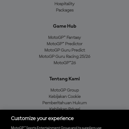
Hospitality
Packages
Game Hub
MotoGP™ Fantasy
MotoGP™ Predictor
MotoGP Guru Predict
MotoGP Guru Racing 25/26
MotoGP™26
Tentang Kami
MotoGP Group
Kebijakan Cookie
Pemberitahuan Hukum
Kebijakan Privasi
Kebijakan Pembelian
Customize your experience
MotoGP™ Sports Entertainment Group and its suppliers use