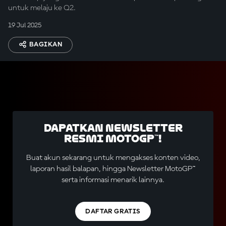
untuk melaju ke Q2.
19 Jul 2025
BAGIKAN
Dapatkan Newsletter
Resmi MotoGP™!
Buat akun sekarang untuk mengakses konten video,
laporan hasil balapan, hingga Newsletter MotoGP™
serta informasi menarik lainnya.
DAFTAR GRATIS