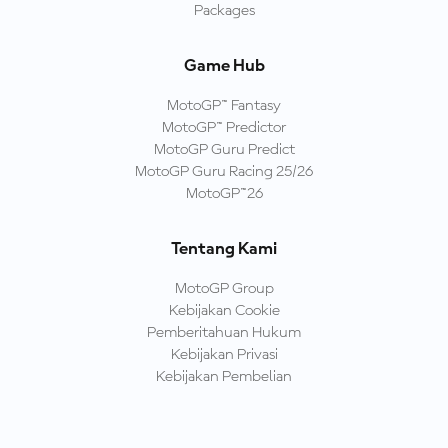
Packages
Game Hub
MotoGP™ Fantasy
MotoGP™ Predictor
MotoGP Guru Predict
MotoGP Guru Racing 25/26
MotoGP™26
Tentang Kami
MotoGP Group
Kebijakan Cookie
Pemberitahuan Hukum
Kebijakan Privasi
Kebijakan Pembelian