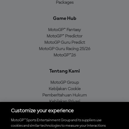
Packages
Game Hub
MotoGP™ Fantasy
MotoGP™ Predictor
MotoGP Guru Predict
MotoGP Guru Racing 25/26
MotoGP™26
Tentang Kami
MotoGP Group
Kebijakan Cookie
Pemberitahuan Hukum
Kebijakan Privasi
Kebijakan Pembelian
Customize your experience
MotoGP™ Sports Entertainment Group and its suppliers use
cookies and similar technologies to measure your interactions