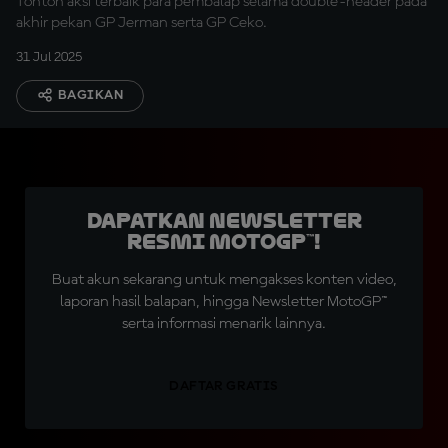
Tonton aksi terbaik para pembalap selama double-header pada
akhir pekan GP Jerman serta GP Ceko.
31 Jul 2025
BAGIKAN
Dapatkan Newsletter
Resmi MotoGP™!
Buat akun sekarang untuk mengakses konten video,
laporan hasil balapan, hingga Newsletter MotoGP™
serta informasi menarik lainnya.
DAFTAR GRATIS