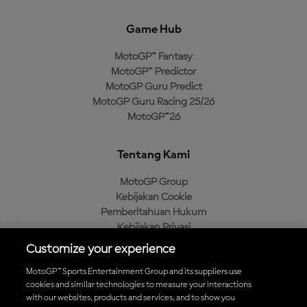
Game Hub
MotoGP™ Fantasy
MotoGP™ Predictor
MotoGP Guru Predict
MotoGP Guru Racing 25/26
MotoGP™26
Tentang Kami
MotoGP Group
Kebijakan Cookie
Pemberitahuan Hukum
Kebijakan Privasi
Kebijakan Pembelian
Customize your experience
MotoGP™ Sports Entertainment Group and its suppliers use
cookies and similar technologies to measure your interactions
with our websites, products and services, and to show you
Unduh Aplikasi Resmi MotoGP™