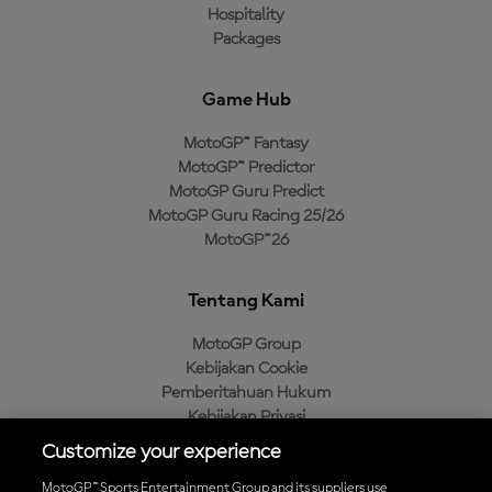
Hospitality
Packages
Game Hub
MotoGP™ Fantasy
MotoGP™ Predictor
MotoGP Guru Predict
MotoGP Guru Racing 25/26
MotoGP™26
Tentang Kami
MotoGP Group
Kebijakan Cookie
Pemberitahuan Hukum
Kebijakan Privasi
Kebijakan Pembelian
Customize your experience
MotoGP™ Sports Entertainment Group and its suppliers use