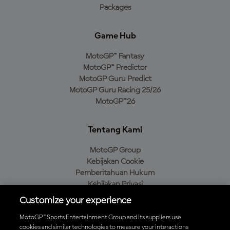
Packages
Game Hub
MotoGP™ Fantasy
MotoGP™ Predictor
MotoGP Guru Predict
MotoGP Guru Racing 25/26
MotoGP™26
Tentang Kami
MotoGP Group
Kebijakan Cookie
Pemberitahuan Hukum
Kebijakan Privasi
Kebijakan Pembelian
Customize your experience
MotoGP™ Sports Entertainment Group and its suppliers use
cookies and similar technologies to measure your interactions