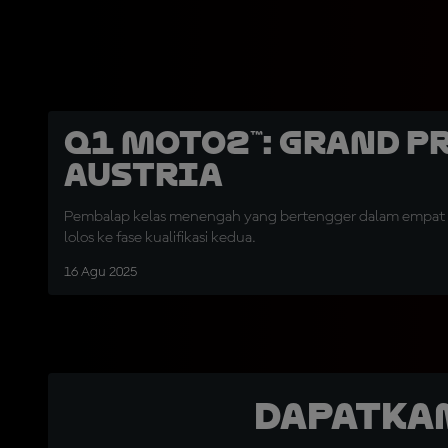
Q1 Moto2™: Grand P
Austria
Pembalap kelas menengah yang bertengger dalam empat t
lolos ke fase kualifikasi kedua.
16 Agu 2025
Dapatka