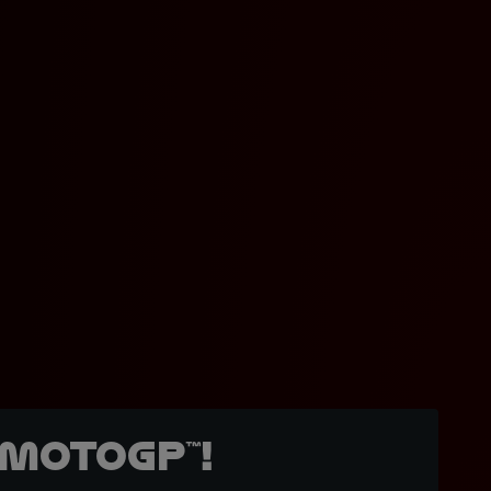
MotoGP™!